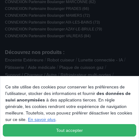
CONNEXION Partenaire Boulanger MARCONNE (62)
CONNEXION Partenaire Boulanger PRADES (66)
CONNEXION Partenaire Boulanger MAMERS (72)
CONNEXION Partenaire Boulanger AIX-LES-BAINS (73)
CONNEXION Partenaire Boulanger AZAY-LE-BRULE (79)
CONNEXION Partenaire Boulanger VALREAS (84)
Découvrez nos produits :
/
/
/
Enceinte Extérieure
Robot cuiseur
Lunette connectée - IA
/
/
/
Pâtisserie
Aide médicale
Plaque de cuisson gaz
/
/
Support / Chargeur / Autre
Réfrigérateur multi-portes
/
/
/
/
Toner laser
Hotte Décorative
Unité centrale
Animalerie
Ce site utilise des cookies pour conserver les préférences de
/
/
Croque / gaufre
Lisseur, brosse, fer et multistyler
l’utilisateur, stocker des informations et fournir
des données de
/
/
Consommable culinaire
Epilation par lumière pulsée
suivi anonymisées
à des applications tierces. En règle
/
/
/
Barbecue à pellet
Accessoire pour Drone
Four Catalyse
générale, les cookies rendront votre expérience de navigation
/
/
/
TV LED
Appareil photo obj. interchangeable
Clé USB
meilleure. Toutefois, vous pouvez préférer désactiver les cookies
/
/
Lecteur CD
Casque sans fil et ANC Intra-auriculaire
sur ce site.
En savoir plus
.
Machine à pain
Tout accepter