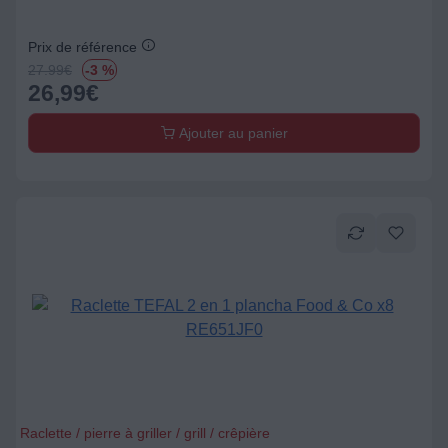
Prix de référence
27.99
€
-3 %
26,99
€
Ajouter au panier
Raclette / pierre à griller / grill / crêpière