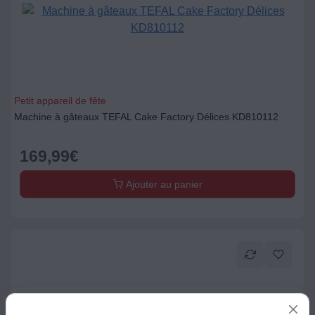
Petit appareil de fête
Machine à gâteaux TEFAL Cake Factory Délices KD810112
169,99
€
Ajouter au panier