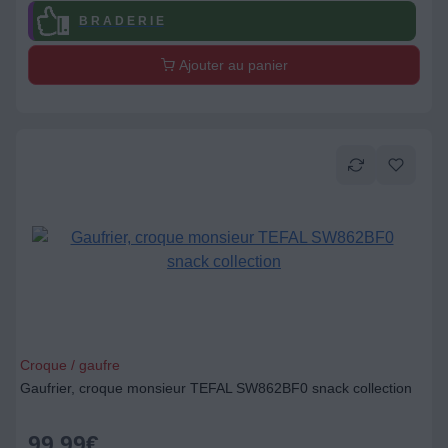
B R A D E R I E
Ajouter au panier
Croque / gaufre
Gaufrier, croque monsieur TEFAL SW862BF0 snack collection
99,99
€