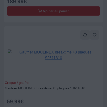
189,99
€
Ajouter au panier
Croque / gaufre
Gaufrier MOULINEX breaktime +3 plaques SJ611810
59,99
€