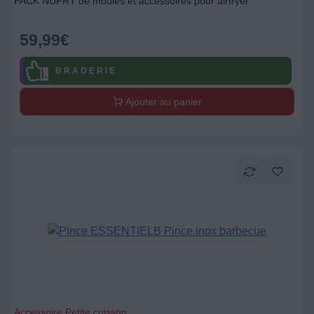
PACK NUFRY de moules et accessoires pour airfryer
59,99
€
B R A D E R I E
Ajouter au panier
Accessoire Petite cuisson