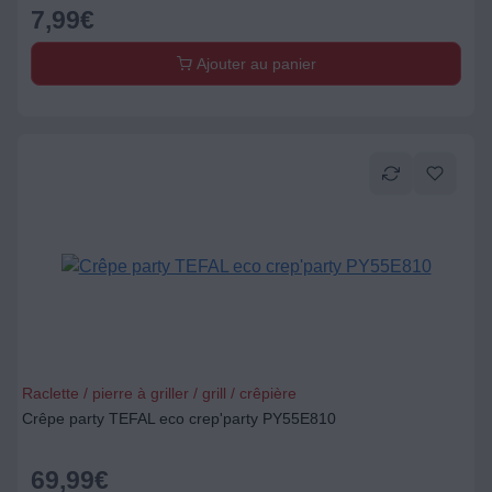
7,99
€
Ajouter au panier
Raclette / pierre à griller / grill / crêpière
Crêpe party TEFAL eco crep'party PY55E810
69,99
€