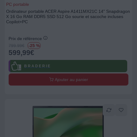
PC portable
Ordinateur portable ACER Aspire A1411MX21C 14" Snapdragon
X 16 Go RAM DDR5 SSD 512 Go sourie et sacoche incluses
Copilot+PC
Prix de référence
799.99
€
-25 %
599,99
€
B R A D E R I E
Ajouter au panier