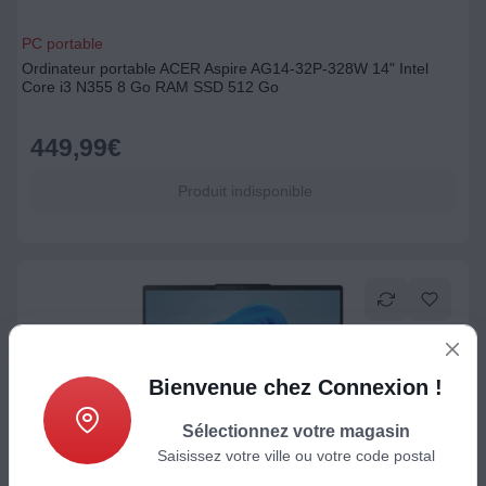
PC portable
Ordinateur portable ACER Aspire AG14-32P-328W 14" Intel
Core i3 N355 8 Go RAM SSD 512 Go
449,99
€
Produit indisponible
Bienvenue chez Connexion !
Sélectionnez votre magasin
Saisissez votre ville ou votre code postal