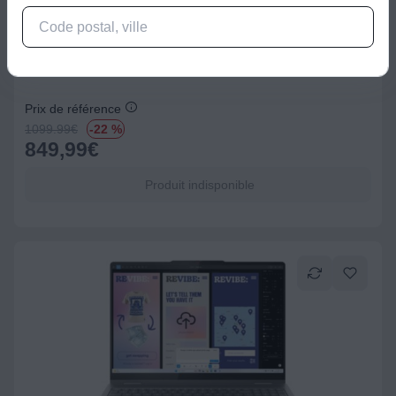
PC portable
Ordinateur portable LENOVO IdeaPad Slim 5 16AKP10 16
pouces AMD Ryzen AI 7 350 32 Go RAM DDR5 SSD 512 Go
Prix de référence
1099.99
€
-22 %
849,99
€
Produit indisponible