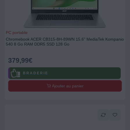
PC portable
Chromebook ACER CB315-8H-89WN 15,6" MediaTek Kompanio
540 8 Go RAM DDR5 SSD 128 Go
379,99
€
B R A D E R I E
Ajouter au panier