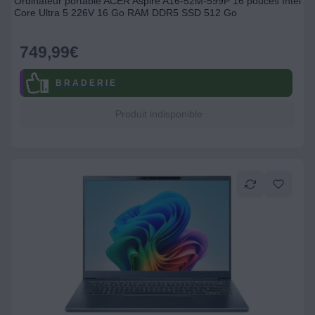
Ordinateur portable ACER Aspire A16-52M-599P 16 pouces Intel
Core Ultra 5 226V 16 Go RAM DDR5 SSD 512 Go
749,99
€
B R A D E R I E
Produit indisponible