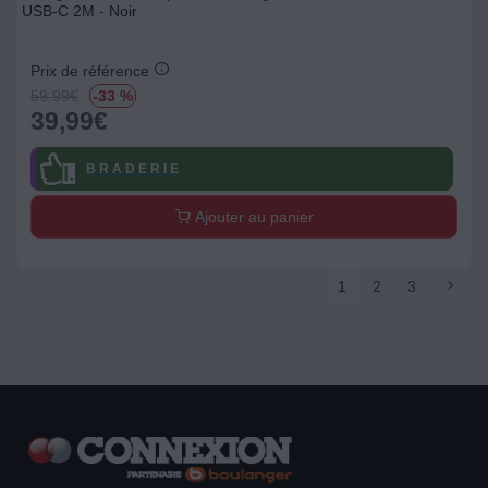
USB-C 2M - Noir
Prix de référence
59.99
€
-33 %
39,99
€
B R A D E R I E
Ajouter au panier
1
2
3