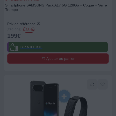
Smartphone SAMSUNG Pack A17 5G 128Go + Coque + Verre
Trempe
Prix de référence
279,99
€
-28 %
199
€
B R A D E R I E
Ajouter au panier