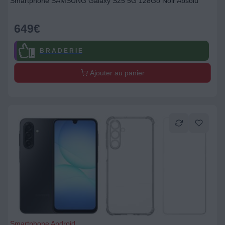
Smartphone SAMSUNG Galaxy S25 5G 128Go Noir Absolu
649
€
B R A D E R I E
Ajouter au panier
Smartphone Android