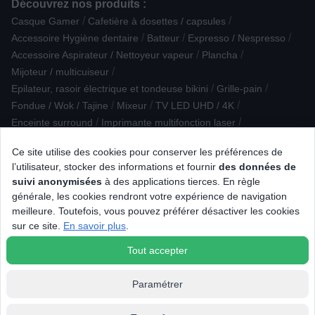
Découvrez nos produits :
/
/
Casque Gamer
Cafetière à dosettes / capsules
/
/
/
Accessoire Hygiène dentaire
Batteur
Expresso / Nespresso
/
/
Accessoire Aspirateur / Nettoyeur vapeur
Plancha
/
Mijoteur / multicuiseur
/
/
Epilateur, rasoir électrique et tondeuse bikini
Grille-pain
/
/
/
Fondue / Wok / Tajine
Mixeur
TV LED UHD / 4K
/
/
Enceinte surround
Imprimante multifonction laser
/
/
Rasoir électrique
Mini Chaîne
Ce site utilise des cookies pour conserver les préférences de
/
Conservation sous vide / Stérilisation
l’utilisateur, stocker des informations et fournir
des données de
/
Cuisinière vitrocéramique/électrique
suivi anonymisées
à des applications tierces. En règle
/
/
PC et tablette reconditionnés
PC Tout-en-un
générale, les cookies rendront votre expérience de navigation
/
/
Micro-ondes monofonction
Réfrigérateur multi-portes
meilleure. Toutefois, vous pouvez préférer désactiver les cookies
/
/
Tablette Android
Sèche-linge à Condensation
Elément séparé
sur ce site.
En savoir plus
.
/
Barbecue à gaz
Tout accepter
Paramétrer