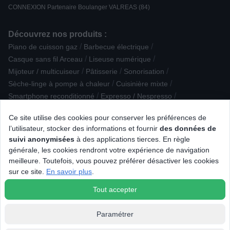
CONNEXION Partenaire Boulanger VALREAS (84)
Découvrez nos produits :
/
/
Piano de cuisson gaz
Barbecue électrique
/
/
Casque sans fil Arceau
Liseuse numérique
/
/
/
Mijoteur / multicuiseur
Pâtisserie
Sonorisation
/
/
Sèche-linge à pompe à chaleur
Cuisinière mixte
/
/
Smartphone reconditionné
Expresso / Nespresso
/
/
Accessoire Petit déjeuner
Lisseur, brosse, fer et multistyler
Ce site utilise des cookies pour conserver les préférences de
/
/
Robot cuiseur
Appareil photo obj. interchangeable
l’utilisateur, stocker des informations et fournir
des données de
/
/
/
/
Grille-viande
Disque dur / SSD
Aspirateur robot
Animalerie
suivi anonymisées
à des applications tierces. En règle
/
/
/
Massage
Lave-vaisselle encastrable
Lave-vaisselle posable
générale, les cookies rendront votre expérience de navigation
/
/
Baladeur / iPod / lecteur MP3 - vidéo
Cave à vin multifonction
meilleure. Toutefois, vous pouvez préférer désactiver les cookies
/
/
/
Talkie Walkie
Moulin à épices
Epilation par lumière pulsée
sur ce site.
En savoir plus
.
/
Objectif photo
Barre de son / Caisson
Tout accepter
Paramétrer