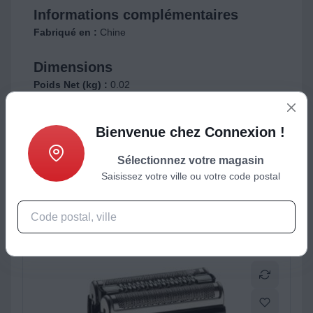
Informations complémentaires
Fabriqué en :
Chine
Dimensions
Poids Net (kg) :
0.02
Bienvenue chez Connexion !
ctéristiques
Produits complémentaires
Sélectionnez votre magasin
Saisissez votre ville ou votre code postal