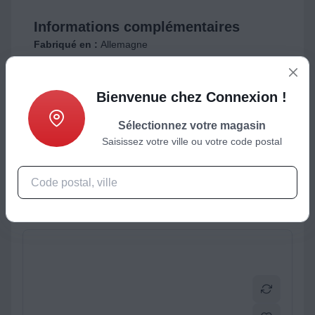
Informations complémentaires
Fabriqué en :
Allemagne
Bienvenue chez Connexion !
Sélectionnez votre magasin
Saisissez votre ville ou votre code postal
ctéristiques
Produits complémentaires