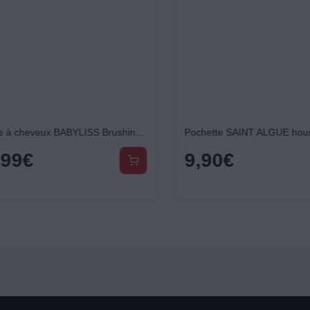
Brosse à cheveux BABYLISS Brushing Diamond Ceramic Cheveux mi long à longs
99
€
9,90
€