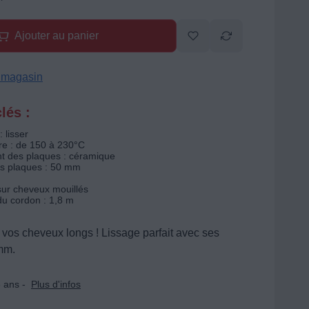
Ajouter au panier
n magasin
lés :
 lisser
e : de 150 à 230°C
 des plaques : céramique
s plaques : 50 mm
 sur cheveux mouillés
u cordon : 1,8 m
vos cheveux longs ! Lissage parfait avec ses
mm.
 ans -
Plus d'infos