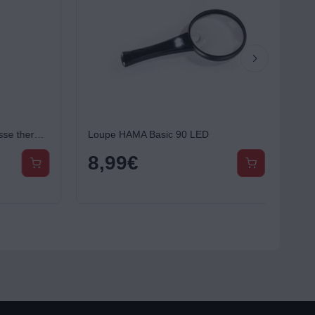
Pochette SAINT ALGUE housse thermo resistant siliconne
Loupe HAMA Basic 90 LED
8,99
€