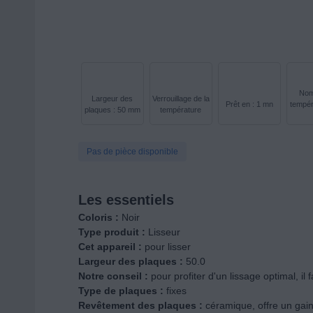
Nom
Largeur des
Verrouillage de la
Prêt en : 1 mn
tempér
plaques : 50 mm
température
Pas de pièce disponible
Les essentiels
Coloris :
Noir
Type produit :
Lisseur
Cet appareil :
pour lisser
Largeur des plaques :
50.0
Notre conseil :
pour profiter d'un lissage optimal, il
Type de plaques :
fixes
Revêtement des plaques :
céramique, offre un gain