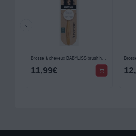
SAINT ALGUE Demeliss Kera protein nourissant 100ml
Brosse à cheveux BABYLISS brushing bois FSC Cheveux courts à mi longs
11,99
€
12,