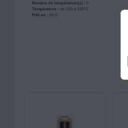
Nombre de température(s) :
5
Température :
de 150 à 230°C
Prêt en :
60.0