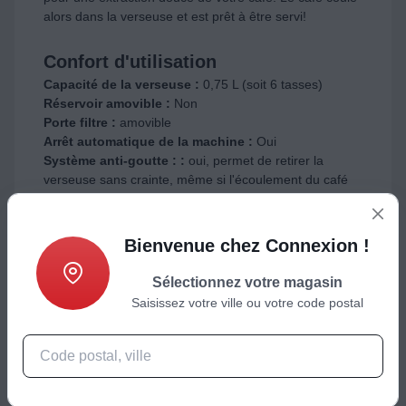
alors dans la verseuse et est prêt à être servi!
Confort d'utilisation
Capacité de la verseuse :
0,75 L (soit 6 tasses)
Réservoir amovible :
Non
Porte filtre :
amovible
Arrêt automatique de la machine :
Oui
Système anti-goutte : :
oui, permet de retirer la
verseuse sans crainte, même si l'écoulement du café
n'est pas terminée
Maintien au chaud :
Oui
Type d'affichage :
sans écran
Bienvenue chez Connexion !
Niveau d'eau visible sur le réservoir :
oui
Sélectionnez votre magasin
Saisissez votre ville ou votre code postal