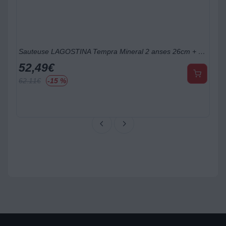
Sauteuse LAGOSTINA Tempra Mineral 2 anses 26cm + couvercle
52,49
€
62.11
€
-15 %