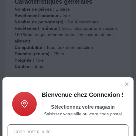
Caractéristiques générales
Nombre de pièces :
1 pièce
Revêtement exterieur :
Inox
Nombre de personne(s) :
3 à 4 personnes
Revêtement intérieur :
Inox : idéal pour une cuisson
100 % saine qui préserve toutes les saveurs de vos
aliments
Compatibilité :
Tous feux dont induction
Diamètre (en cm) :
28cm
Poignée :
Fixe
Couleur :
Inox
Dimensions
Diamètre :
28.0
Bienvenue chez Connexion !
Sélectionnez votre magasin
Saisissez votre ville ou votre code postal