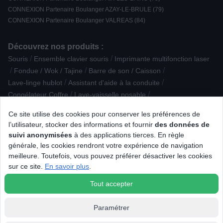
CONNEXION Partenaire Boulanger AZAY-LE-BRULE (79)
CONNEXION Partenaire Boulanger VALREAS (84)
Découvrez nos produits :
/
/
Souris
Ensemble clavier souris
Imprimante multifonction laser
/
/
/
Fondue / Wok / Tajine
Barre de son / Caisson
/
/
Lave-linge hublot
Assistant d'aide à la conduite
/
/
Congélateur Coffre
Lave-vaisselle posable
/
/
/
Plat / Terrine / Moule
Ecoute / Surveillance bébé
Sacoche
Ce site utilise des cookies pour conserver les préférences de
/
/
Purificateur
Appareil photo compact
Ventilateur, brasseur d'air
l’utilisateur, stocker des informations et fournir
des données de
/
/
/
/
Lave-linge top
Expresso / Nespresso
Cuisinière mixte
suivi anonymisées
à des applications tierces. En règle
/
/
Plaque de cuisson posable
Clé USB
générale, les cookies rendront votre expérience de navigation
/
/
Plaque de cuisson induction
Sèche-linge à Condensation
meilleure. Toutefois, vous pouvez préférer désactiver les cookies
/
/
Enceinte surround
Nettoyeur haute pression
sur ce site.
En savoir plus
.
Raclette / pierre à griller / grill / crêpière
Tout accepter
Paramétrer