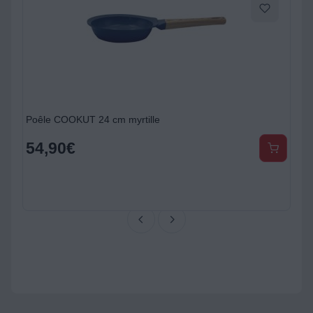
Poêle COOKUT 24 cm myrtille
C
54,90
€