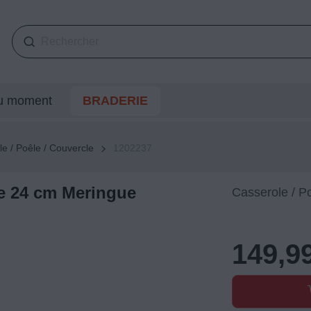
du moment
BRADERIE
e / Poêle / Couvercle
1202237
 24 cm Meringue
Casserole / P
149,9