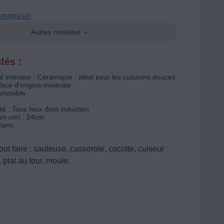
n magasin
Autres modèles
lés :
 intérieur : Céramique : idéal pour les cuissons douces
face d'origine minérale
Amovible
té : Tous feux dont induction
en cm) : 24cm
Blanc
out faire : sauteuse, casserole, cocotte, cuiseur
, plat au four, moule.