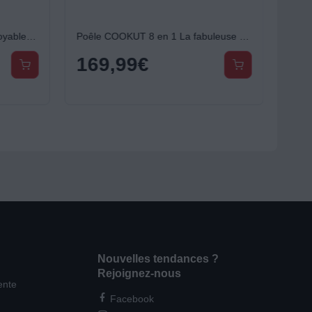
Cocotte COOKUT Coffret l'incroyable 24cm fougere
Poêle COOKUT 8 en 1 La fabuleuse 28cm - Pivoine
169,99
€
Nouvelles tendances ?
Rejoignez-nous
ente
Facebook