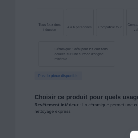
Tous feux dont
Compat
4 à 6 personnes
Compatible four
induction
vai
Céramique : idéal pour les cuissons
douces sur une surface d'origine
minérale
Pas de pièce disponible
Choisir ce produit pour quels usag
Revêtement intérieur :
La céramique permet une cui
nettoyage express