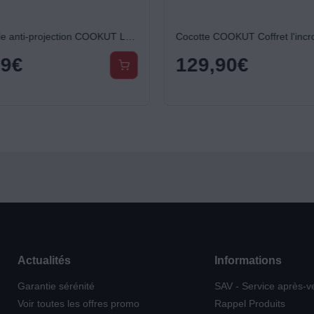
Couvercle anti-projection COOKUT LA MERVEILLEUSE INOX 28CM - PASSION
99
€
129,90
€
Actualités
Informations
Garantie sérénité
SAV - Service après-v
Voir toutes les offres promo
Rappel Produits