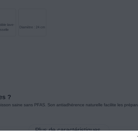
ible lave-
Diamètre : 24 cm
sselle
es ?
sson saine sans PFAS. Son antiadhérence naturelle facilite les prépar