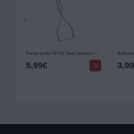
Boîte hermétique 5FIVE rectangle compartimentée Clipeat 0.7 l v
Presse purée 5FIVE Silver precision Inox
5,99
€
3,9