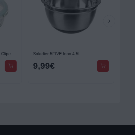
Boîte hermétique 5FIVE carrée Clipeat 0.53L verre
Saladier 5FIVE Inox 4.5L
9,99
€
4,