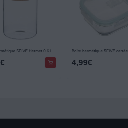
Boîte hermétique 5FIVE Hermet 0.6 l verre et bois
9
€
4,99
€