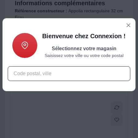
Informations complémentaires
Référence constructeur :
Appolia rectangulaire 32 cm
Ecru
Marque :
PEUGEOT
Bienvenue chez Connexion !
Sélectionnez votre magasin
ctéristiques
Produits complémentaires
Saisissez votre ville ou votre code postal