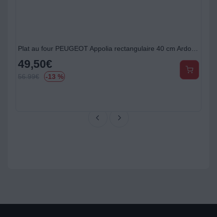
Plat au four PEUGEOT Appolia rectangulaire 40 cm Ardoise
49,50
€
56.99
€
-13 %