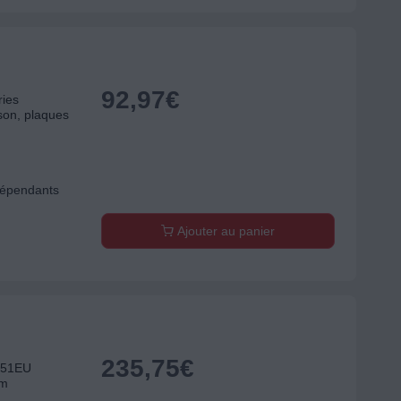
92,97
€
ries
son, plaques
dépendants
Ajouter au panier
235,75
€
551EU
cm