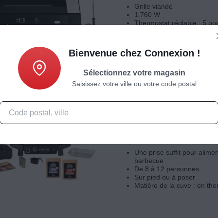
Grille viande
1.760 W
Thermostat réglable : 5 pos
Plaques amovibles
Bienvenue chez Connexion !
Sélectionnez votre magasin
Saisissez votre ville ou votre code postal
Grille-viande
Barbecue électrique NINJA Wo
OG701EU à poser, 33x28 cm
Une prise suffit pour alimen
barbecue
De 8 à 12 personnes
Sur pied ou à poser
Matière de la cuve : en th