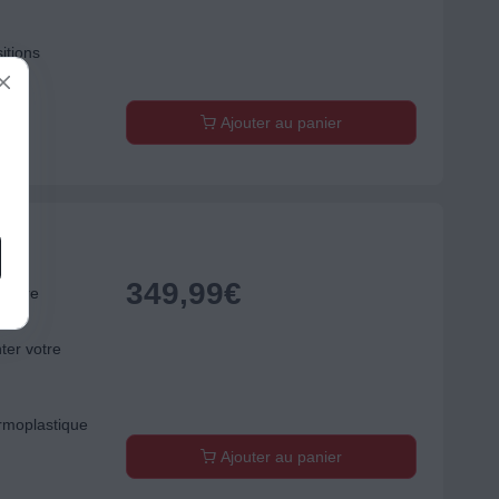
itions
Ajouter au panier
349,99
€
odfire
ter votre
ermoplastique
Ajouter au panier