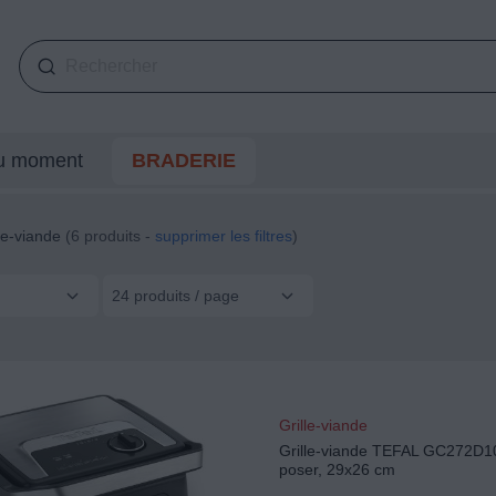
du moment
BRADERIE
le-viande
(6 produits -
supprimer les filtres
)
24 produits / page
Grille-viande
Grille-viande TEFAL GC272D10
poser, 29x26 cm