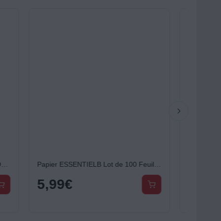
Papier ESSENTIELB Lot de 100 Feuilles Rondes 19cm Jetables Antiadhésif - Anti-salissure pour AirFryer et Four
Set de couteaux ESSENTIELB 4 couteaux + 1 eplucheur
19,99
€