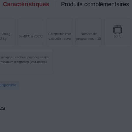
Caractéristiques
Produits complémentaires
 : 800 g -
Compatible lave
Nombre de
de 40°C à 200°C
5,2 L
,2 kg
vaisselle : cuve
programmes : 13
sistance : cachée, peut nécessiter
 minimum d'entretien (voir notice)
disponible
es