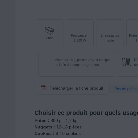
Puissance :
1 résistance
Frites
1 bac
1.500 W
haute
1
Minuterie : oui, permet d'avoir le signal
Ré
de la fin du temps programmé
un
Télécharger la fiche produit
Pas de pièce 
Choisir ce produit pour quels usag
Frites :
800 g - 1,2 kg
Nuggets :
12-18 pièces
Cookies :
8-10 cookies