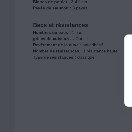
Blancs de poulet :
3-4 filets
Pavés de saumon :
3 pavés
Bacs et résistances
Nombres de bacs :
1 bac
grilles de cuisson : :
Oui
Revêtement de la cuve :
antiadhésif
Nombre de résistances :
1 résistance haute
Type de résistances :
classique