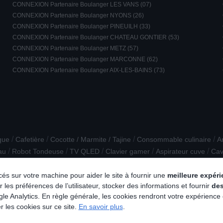
CONNEXION Partenaire Boulanger LES VANS (07)
CONNEXION Partenaire Boulanger NYONS (26)
CONNEXION Partenaire Boulanger PINEUILH (33)
CONNEXION Partenaire Boulanger CHATEAU GONTIER (53)
CONNEXION Partenaire Boulanger METZ (57)
CONNEXION Partenaire Boulanger MARCONNE (62)
CONNEXION Partenaire Boulanger AIX-LES-BAINS (73)
/
/
/
/
que
Cafetière
Cocotte / Marmite / Tajine
Consommable culinaire
A
/
/
/
/
/
au
Robot Tondeuse
TV QLED
Clavier gamer
Aspirateur cuve
Cav
/
/
/
te
Mini bar
Raclette / pierre à griller / grill / crêpière
Cuiseur vapeur
lacés sur votre machine pour aider le site à fournir une
meilleure expér
 les préférences de l’utilisateur, stocker des informations et fournir
de
e Analytics. En règle générale, les cookies rendront votre expérience
r les cookies sur ce site.
En savoir plus
.