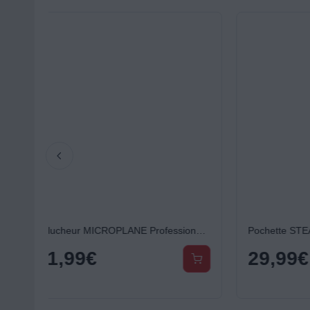
Eplucheur MICROPLANE Professional Y Straight Black
Pochette STEAK CHAMP cuir pour fourchette à viande bull fork
29,99
€
24,