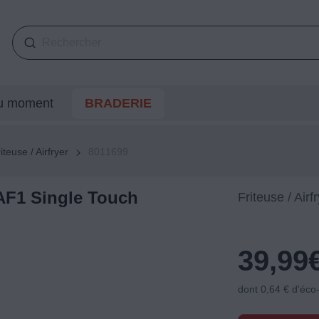
du moment
BRADERIE
iteuse / Airfryer
8011699
AF1 Single Touch
Friteuse / Airf
39,99
dont 0,64 € d'éco