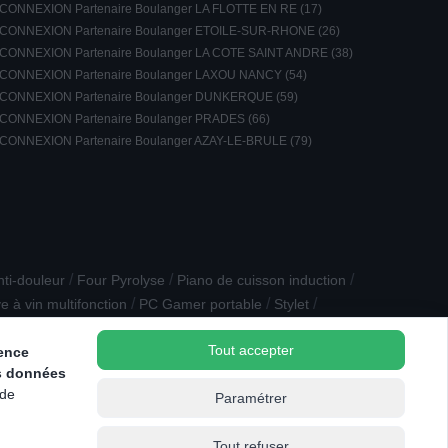
CONNEXION Partenaire Boulanger LA FLOTTE EN RE (17)
CONNEXION Partenaire Boulanger ETOILE-SUR-RHONE (26)
CONNEXION Partenaire Boulanger LA COTE SAINT ANDRE (38)
CONNEXION Partenaire Boulanger LAXOU NANCY (54)
CONNEXION Partenaire Boulanger DUNKERQUE (59)
CONNEXION Partenaire Boulanger PRADES (66)
CONNEXION Partenaire Boulanger AZAY-LE-BRULE (79)
/
/
/
nti-douleur
Four Pyrolyse
Piano de cuisson induction
/
/
/
e à vin multifonction
PC Gamer portable
Stylet
/
Micro-ondes combiné
Tout accepter
ience
s données
 de
Paramétrer
Tout refuser