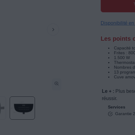
Disponibilité e
Les points c
Capacité to
Frites : 80
1.500 W
Thermostat
Nombres de
13 program
Cuve amov
Le + :
Plus bes
réussir.
Services
Garantie 2