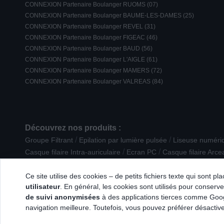
CONNEXION Partenaire Boulanger RUOMS (07)
CONNEXION Partenaire Boulanger BAUME-LES-DAMES (25)
CONNEXION Partenaire Boulanger REVEL (31)
CONNEXION Partenaire Boulanger FIGEAC (46)
CONNEXION Partenaire Boulanger BAUD (56)
CONNEXION Partenaire Boulanger L'AIGLE (61)
CONNEXION Partenaire Boulanger MAMERS (72)
CONNEXION Partenaire Boulanger VALREAS (84)
Découvrez nos produits :
/
/
Groupe Filtrant
Epilation par lumière pulsée
Liseuse numéri
/
/
Casque filaire Intra-auriculaire
Ecran PC
Casque filaire Arce
/
/
Téléphone filaire
Machine à pain
Plaque de cuisson aspiran
Ce site utilise des cookies – de petits fichiers texte qui sont p
utilisateur
. En général, les cookies sont utilisés pour conserver
de suivi anonymisées
à des applications tierces comme Googl
navigation meilleure. Toutefois, vous pouvez préférer désactive
© 2026 Tous droits réservés Connexion.fr