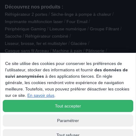
Découvrez nos produits :
/
/
Réfrigérateur 2 portes
Sèche-linge à pompe à chaleur
/
/
Imprimante multifonction laser
Four Email
/
/
/
Périphérique Gaming
Liseuse numérique
Groupe Filtrant
/
/
Sacoche
Réfrigérateur combiné
/
/
Lisseur, brosse, fer et multistyler
Glacière
/
/
/
Casque sans fil Arceau
Machine à pain
Pâtisserie
/
/
Casque filaire Intra-auriculaire
Cave à vin encastrable
Ce site utilise des cookies pour conserver les préférences de
/
/
Tondeuse à cheveux
Hachoir / râpe
Plaque de cuisson posable
l’utilisateur, stocker des informations et fournir
des données de
/
/
/
/
Clavier gamer
Aspirateur traîneau avec sac
Nintendo
suivi anonymisées
à des applications tierces. En règle
/
/
Unité centrale
Appareil photo obj. interchangeable
générale, les cookies rendront votre expérience de navigation
/
/
/
Accessoire téléphonie
Cuisinière induction
Disque dur / SSD
meilleure. Toutefois, vous pouvez préférer désactiver les cookies
/
/
/
Lecteur CD
Loisirs éducatifs
Accessoire lavage
sur ce site.
En savoir plus
.
/
Accessoire Epilation / Rasage
Mini four
Tout accepter
Paramétrer
Tout refuser
© 2026 Tous droits réservés Connexion.fr