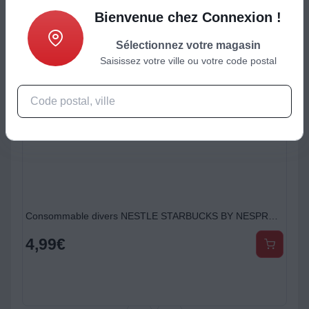
Bienvenue chez Connexion !
Sélectionnez votre magasin
Saisissez votre ville ou votre code postal
LACE
Consommable divers NESTLE STARBUCKS BY NESPRESSO vanilla X10
4,99
€