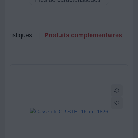
ctéristiques
Produits complémentaires