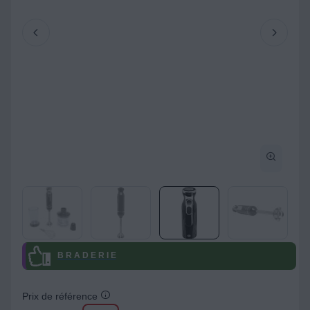
B R A D E R I E
Prix de référence