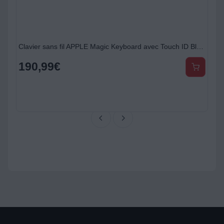
face Multi Touch Blanc
Clavier sans fil APPLE Magic Keyboard avec Touch ID Blanc
190,99
€