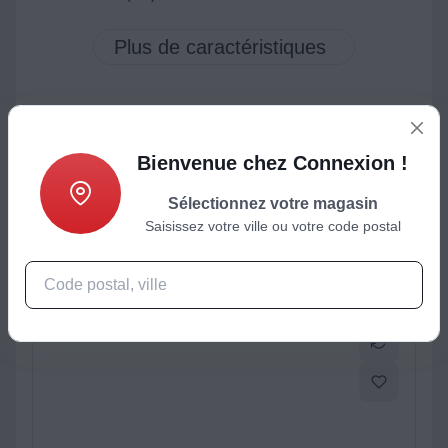
ctéristiques
Produits complémentaires
Bienvenue chez Connexion !
Sélectionnez votre magasin
Saisissez votre ville ou votre code postal