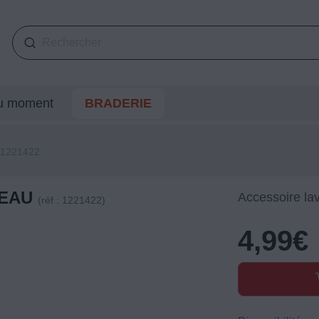
du moment
BRADERIE
1221422
ATEAU
Accessoire la
(réf : 1221422)
4,99
€