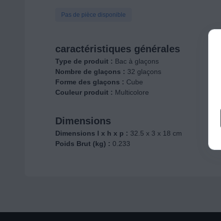
Pas de pièce disponible
caractéristiques générales
Type de produit :
Bac à glaçons
Nombre de glaçons :
32 glaçons
Forme des glaçons :
Cube
Couleur produit :
Multicolore
Dimensions
Dimensions l x h x p :
32.5 x 3 x 18 cm
Poids Brut (kg) :
0.233