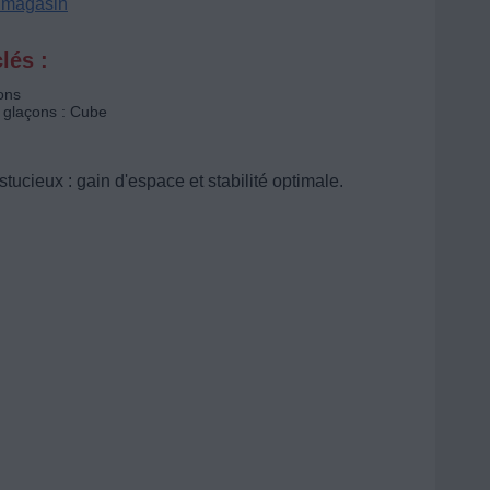
n magasin
lés :
ons
glaçons : Cube
tucieux : gain d'espace et stabilité optimale.