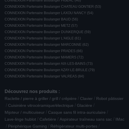
CONNEXION Partenaire Boulanger FIGEAC (46)
CONNEXION Partenaire Boulanger CHATEAU GONTIER (53)
CONNEXION Partenaire Boulanger LAXOU NANCY (54)
CONNEXION Partenaire Boulanger BAUD (56)
CONNEXION Partenaire Boulanger METZ (57)
CONNEXION Partenaire Boulanger DUNKERQUE (59)
CONNEXION Partenaire Boulanger L'AIGLE (61)
CONNEXION Partenaire Boulanger MARCONNE (62)
CONNEXION Partenaire Boulanger PRADES (66)
CONNEXION Partenaire Boulanger MAMERS (72)
CONNEXION Partenaire Boulanger AIX-LES-BAINS (73)
CONNEXION Partenaire Boulanger AZAY-LE-BRULE (79)
CONNEXION Partenaire Boulanger VALREAS (84)
Découvrez nos produits :
/
/
Raclette / pierre à griller / grill / crêpière
Clavier
Robot pâtissier
/
/
/
Cuisinière vitrocéramique/électrique
Glacière
/
/
Mijoteur / multicuiseur
Casque sans fil intra-auriculaire
/
/
/
Lave-linge hublot
Cafetière
Aspirateur traîneau sans sac
IMac
/
/
/
Périphérique Gaming
Réfrigérateur multi-portes