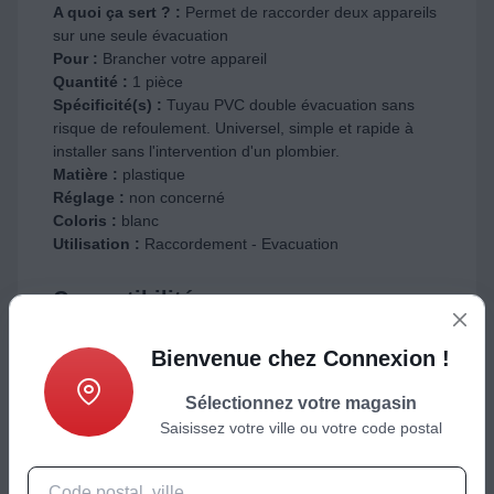
A quoi ça sert ? :
Permet de raccorder deux appareils
sur une seule évacuation
Pour :
Brancher votre appareil
Quantité :
1 pièce
Spécificité(s) :
Tuyau PVC double évacuation sans
risque de refoulement. Universel, simple et rapide à
installer sans l'intervention d'un plombier.
Matière :
plastique
Réglage :
non concerné
Coloris :
blanc
Utilisation :
Raccordement - Evacuation
Compatibilité
Compatible :
lave linge, lave vaisselle, hotte
Bienvenue chez Connexion !
Sélectionnez votre magasin
Saisissez votre ville ou votre code postal