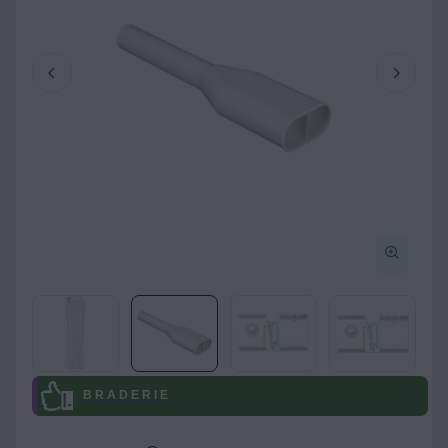
B R A D E R I E