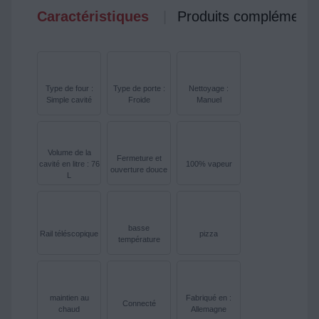
Caractéristiques
Produits complémenta
Type de four :
Type de porte :
Nettoyage :
Simple cavité
Froide
Manuel
Volume de la
Fermeture et
cavité en litre : 76
100% vapeur
ouverture douce
L
basse
Rail téléscopique
pizza
température
maintien au
Fabriqué en :
Connecté
chaud
Allemagne