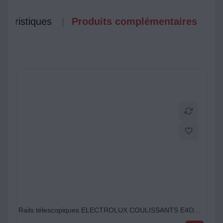
ctéristiques
Produits complémentaires
Rails télescopiques ELECTROLUX COULISSANTS E4OHTR111