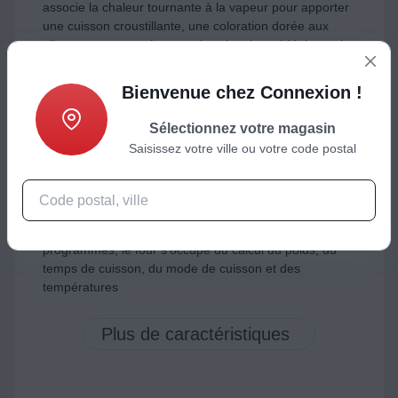
associe la chaleur tournante à la vapeur pour apporter
une cuisson croustillante, une coloration dorée aux
aliments tout en préservant les vitamines. Idéal pour la
cuisson des viandes et des pâtisseries. Le mode
vapeur est aussi très pratique pour rechauffer les
Bienvenue chez Connexion !
restes.
Nombre de programmes de cuisson :
16
Sélectionnez votre magasin
Fonctions spéciales pour répondre à toutes vos
Saisissez votre ville ou votre code postal
envies :
préchauffage rapide, basse température,
décongélation, maintien au chaud, levage de pâte,
pizza
Nombre de recettes programmées :
Non concerné
Nombre de programmes 100 % automatique :
220
programmes, le four s'occupe du calcul du poids, du
temps de cuisson, du mode de cuisson et des
températures