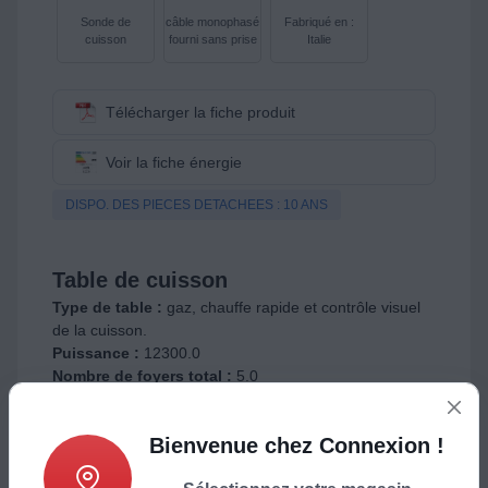
Sonde de
câble monophasé
Fabriqué en :
cuisson
fourni sans prise
Italie
Télécharger la fiche produit
Voir la fiche énergie
DISPO. DES PIECES DETACHEES : 10 ANS
Table de cuisson
Type de table :
gaz, chauffe rapide et contrôle visuel
de la cuisson.
Puissance :
12300.0
Nombre de foyers total :
5.0
Type de commande :
manettes
Emplacement des commandes :
en frontal au niveau
Bienvenue chez Connexion !
du four
Nombre de niveaux de puissance :
réglage