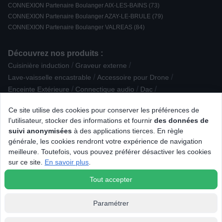
CONNEXION Partenaire Boulanger AIX-LES-BAINS (73)
CONNEXION Partenaire Boulanger AZAY-LE-BRULE (79)
CONNEXION Partenaire Boulanger VALREAS (84)
Découvrez nos produits :
/
/
Cuisinière induction
Graveur externe
/
/
Lave-vaisselle encastrable
Accessoire pour Drone
/
/
/
Enceinte Extérieure
Connectique audio
Dac
/
/
Congélateur Coffre
Réfrigérateur multi-portes
Ce site utilise des cookies pour conserver les préférences de
/
/
Accessoire Robot ménager
Enceinte centrale
l’utilisateur, stocker des informations et fournir
des données de
/
/
Imprimante multifonction laser
Accessoire puericulture
suivi anonymisées
à des applications tierces. En règle
/
/
Accessoire Nettoyage / Entretien
Plaque de cuisson gaz
générale, les cookies rendront votre expérience de navigation
/
/
/
/
Alarme / Sécurité
Carte mémoire
Casque Gamer
Drone
meilleure. Toutefois, vous pouvez préférer désactiver les cookies
/
/
/
/
Aspirateur robot
TV OLED
Pâtisserie
Scanner
Moulin à café
sur ce site.
En savoir plus
.
/
/
Accessoire Soin du linge
Grille-pain
Tout accepter
Paramétrer