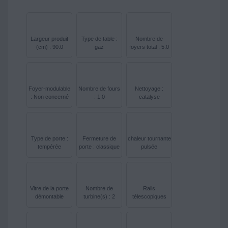
Largeur produit
Type de table :
Nombre de
(cm) : 90.0
gaz
foyers total : 5.0
Foyer-modulable
Nombre de fours
Nettoyage :
: Non concerné
: 1.0
catalyse
Type de porte :
Fermeture de
chaleur tournante
tempérée
porte : classique
pulsée
Vitre de la porte
Nombre de
Rails
démontable
turbine(s) : 2
télescopiques