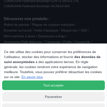
CONNEXION Partenaire Boulanger AZAY-LE-BRULE (79)
CONNEXION Partenaire Boulanger VALREAS (84)
Découvrez nos produits :
/
/
Robot de piscine
Plaque de cuisson induction
/
/
/
Enceinte surround
Hotte Classique
Disque dur / SSD
/
Mini-machine à laver / Essoreuse à linge
/
/
Accessoire Petit déjeuner
Casserole / Poêle / Couvercle
/
/
Aspirateur traîneau sans sac
The Frame SAMSUNG
Ce site utilise des cookies pour conserver les préférences de
/
/
Aide médicale
Casque sans fil intra-auriculaire
l’utilisateur, stocker des informations et fournir
des données de
/
/
Baladeur / iPod / lecteur MP3 - vidéo
Dictaphone
suivi anonymisées
à des applications tierces. En règle
/
/
Extracteur de jus
Chocolatière / mousseur à lait
générale, les cookies rendront votre expérience de navigation
/
/
/
Robot Tondeuse
Connectique multimedia
Accessoire photo
meilleure. Toutefois, vous pouvez préférer désactiver les cookies
/
/
/
/
GSM
Enceinte
Soin visage
Enceinte Active
Presse-agrumes
sur ce site.
En savoir plus
.
/
/
Réfrigérateur intégrable
MacBook
Tout accepter
Paramétrer