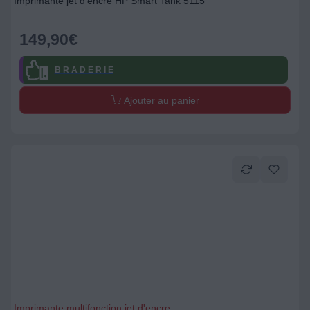
Imprimante jet d'encre HP Smart Tank 5115
149,90
€
B R A D E R I E
Ajouter au panier
Imprimante multifonction jet d'encre