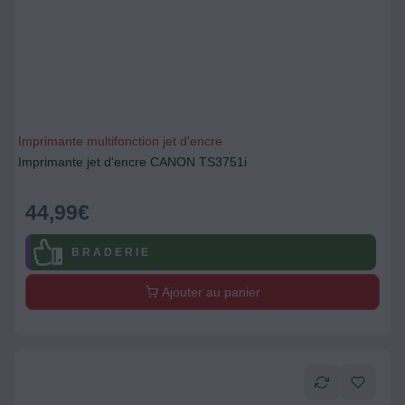
Imprimante multifonction jet d'encre
Imprimante jet d'encre CANON TS3751i
44,99
€
B R A D E R I E
Ajouter au panier