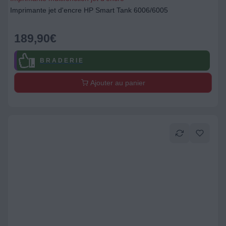
Imprimante jet d'encre HP Smart Tank 6006/6005
189,90
€
B R A D E R I E
Ajouter au panier