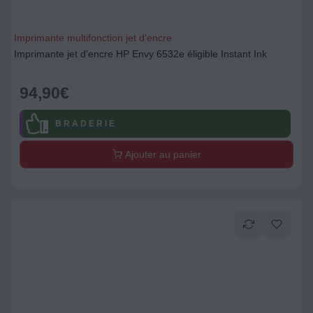
Imprimante multifonction jet d'encre
Imprimante jet d'encre HP Envy 6532e éligible Instant Ink
94,90
€
B R A D E R I E
Ajouter au panier