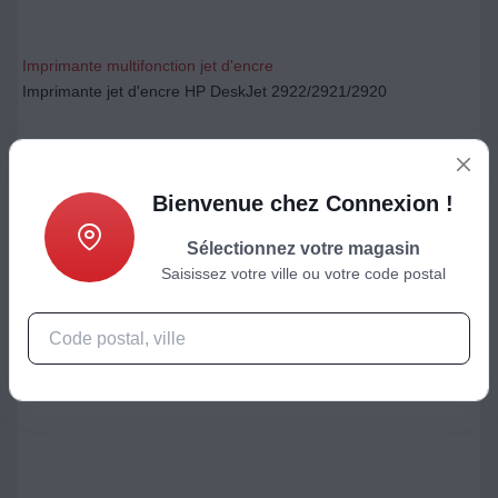
Imprimante multifonction jet d'encre
Imprimante jet d'encre HP DeskJet 2922/2921/2920
49,99
€
Ajouter au panier
Bienvenue chez Connexion !
Sélectionnez votre magasin
Saisissez votre ville ou votre code postal