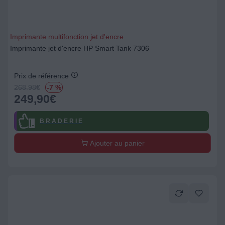
Imprimante multifonction jet d'encre
Imprimante jet d'encre HP Smart Tank 7306
Prix de référence
268.98
€
-7 %
249,90
€
B R A D E R I E
Ajouter au panier