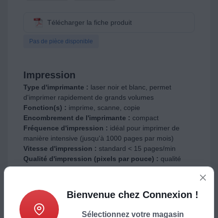
Télécharger la fiche produit
Pas de pièce disponible
Impression
Type d'imprimante :
laser noir et blanc, permet
d'imprimer rapidement de grands volumes
Fonction(s) :
imprime, scanne, copie
Encombrement de l'imprimante :
compact
Fréquence d'impression :
idéal pour imprimer de
manière intensive (jusqu'à 1000 pages par mois)
Vitesse d'impression :
standard < 15 pages/min
Qualité d'impression (pixels par pouce) :
qualité
standard (1200 x 1200 ppp)
Qualité d'impression photo (pixels par pouce) :
non
communiqué
Bienvenue chez Connexion !
Le saviez-vous ? :
les ppp (pixels par pouce)
conditionnent la qualité d'image, plus il y a de ppp, plus
Sélectionnez votre magasin