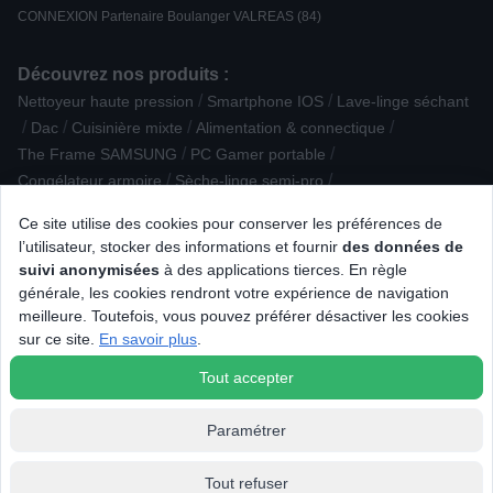
CONNEXION Partenaire Boulanger VALREAS (84)
Découvrez nos produits :
/
/
Nettoyeur haute pression
Smartphone IOS
Lave-linge séchant
/
/
/
/
Dac
Cuisinière mixte
Alimentation & connectique
/
/
The Frame SAMSUNG
PC Gamer portable
/
/
Congélateur armoire
Sèche-linge semi-pro
/
/
/
Barbecue à charbon de bois
Clavier
Mini bar
Ce site utilise des cookies pour conserver les préférences de
/
/
/
Accessoire Hygiène dentaire
Tapis
Centrifugeuse
Toner laser
l’utilisateur, stocker des informations et fournir
des données de
/
/
/
Accessoire puericulture
Micro-ondes gril
Machine à glaçons
suivi anonymisées
à des applications tierces. En règle
/
/
/
/
Radio portable
Lecteur Blu-ray
Carte mémoire
générale, les cookies rendront votre expérience de navigation
/
/
/
Chargeur, nettoyant, housse
Radio réveil
Cuisinière gaz
meilleure. Toutefois, vous pouvez préférer désactiver les cookies
/
/
/
/
Purificateur
Accessoire froid
Prise / Rallonge
Souris Gamer
sur ce site.
En savoir plus
.
Piano de cuisson induction
Tout accepter
Paramétrer
Tout refuser
© 2026 Tous droits réservés Connexion.fr