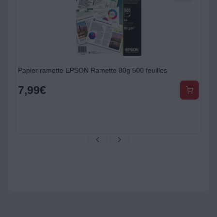
Papier ramette EPSON Ramette 80g 500 feuilles
T
7,99
€