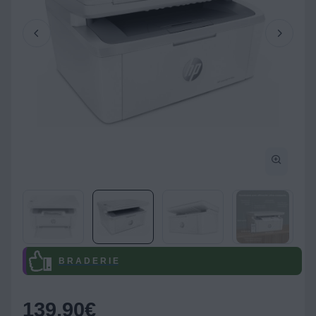
B R A D E R I E
139,90
€