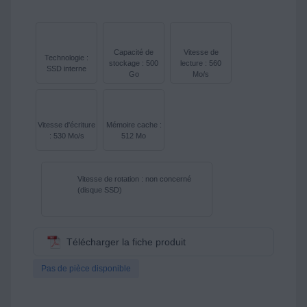
Capacité de
Vitesse de
Technologie :
stockage : 500
lecture : 560
SSD interne
Go
Mo/s
Vitesse d'écriture
Mémoire cache :
: 530 Mo/s
512 Mo
Vitesse de rotation : non concerné
(disque SSD)
Télécharger la fiche produit
Pas de pièce disponible