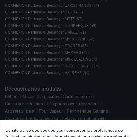
CONNEXION Partenaire Boulanger LAXOU NANCY (54)
CONNEXION Partenaire Boulanger BAUD (56)
CONNEXION Partenaire Boulanger METZ (57)
CONNEXION Partenaire Boulanger DUNKERQUE (59)
CONNEXION Partenaire Boulanger L'AIGLE (61)
CONNEXION Partenaire Boulanger MARCONNE (62)
CONNEXION Partenaire Boulanger PRADES (66)
CONNEXION Partenaire Boulanger MAMERS (72)
CONNEXION Partenaire Boulanger AIX-LES-BAINS (73)
CONNEXION Partenaire Boulanger AZAY-LE-BRULE (79)
CONNEXION Partenaire Boulanger VALREAS (84)
Découvrez nos produits :
/
/
/
Batteur
Machine à glaçons
Carte mémoire
/
/
Cuisinière induction
Téléphone avec répondeur
/
/
/
Aspirateur balai
Four Vapeur
Périphérique Gaming
/
/
Aspirateur traîneau avec sac
Modem / routeur wifi
/
/
Ampli Tuner Stéréo
Enceinte centrale
Ce site utilise des cookies pour conserver les préférences de
/
/
Imprimante multifonction jet d'encre
Machine à coudre
l’utilisateur, stocker des informations et fournir
des données de