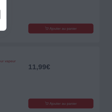
stant
Ajouter au panier
eur vapeur
11,99
€
)
Ajouter au panier