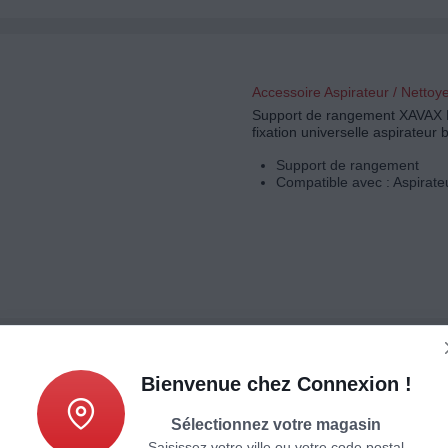
Accessoire Aspirateur / Nettoy
Support de rangement XAVAX 
fixation universelle aspirateur b
Support de rangement
Compatible avec : Aspirateu
Bienvenue chez Connexion !
Accessoire Aspirateur / Nettoy
ELECTROLUX Sac aspirateur
Sélectionnez votre magasin
long
Saisissez votre ville ou votre code postal