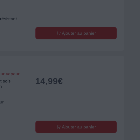
 résistant
Ajouter au panier
eur vapeur
14,99
€
 sols
n
ur
Ajouter au panier