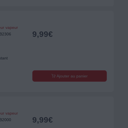
eur vapeur
9,99
€
EB2306
stant
Ajouter au panier
eur vapeur
9,99
€
EB2000