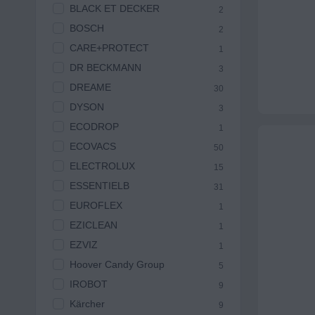
BLACK ET DECKER
2
BOSCH
2
CARE+PROTECT
1
DR BECKMANN
3
DREAME
30
DYSON
3
ECODROP
1
ECOVACS
50
ELECTROLUX
15
ESSENTIELB
31
EUROFLEX
1
EZICLEAN
1
EZVIZ
1
Hoover Candy Group
5
IROBOT
9
Kärcher
9