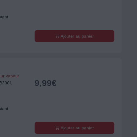
stant
Ajouter au panier
eur vapeur
9,99
€
EB3001
stant
Ajouter au panier