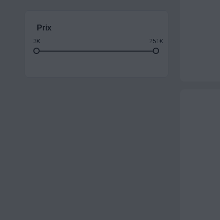
Prix
3€
251€