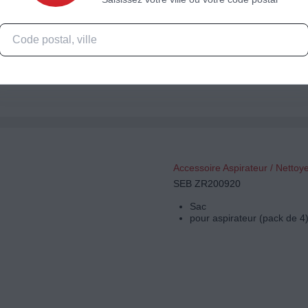
12 sacs aspirateur
Capacité XS (3,5L)
Sac : Classique
Matière : synthétique : rési
Accessoire Aspirateur / Nettoy
SEB ZR200920
Sac
pour aspirateur (pack de 4