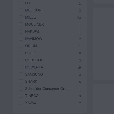
LG
1
MELICONI
3
MIELE
23
MOULINEX
1
NARWAL
1
NAVIMOW
2
ORIUM
1
POLTI
8
ROBOROCK
3
ROWENTA
19
SAMSUNG
3
SHARK
5
Schneider Consumer Group
1
TINECO
3
XAVAX
2