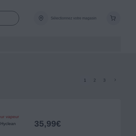
Sélectionnez votre magasin
1
2
3
eur vapeur
35,99
€
 Hyclean