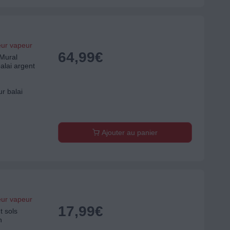
eur vapeur
64,99
€
Mural
balai argent
r balai
Ajouter au panier
eur vapeur
17,99
€
 sols
n