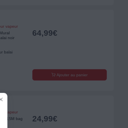
eur vapeur
64,99
€
Mural
alai noir
r balai
Ajouter au panier
eur vapeur
24,99
€
 E201SM bag