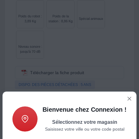
Poids du robot :
Poids de la
Spécial animaux
3,89 Kg
station : 8,86 Kg
Niveau sonore :
jusqu'à 70 dB
Télécharger la fiche produit
DISPO. DES PIÈCES DÉTACHÉES : 5 ANS
Choisir ce produit pour quels
Bienvenue chez Connexion !
usages ?
Sélectionnez votre magasin
Type de sols :
Carrelages, parquets, tapis, moquettes
Saisissez votre ville ou votre code postal