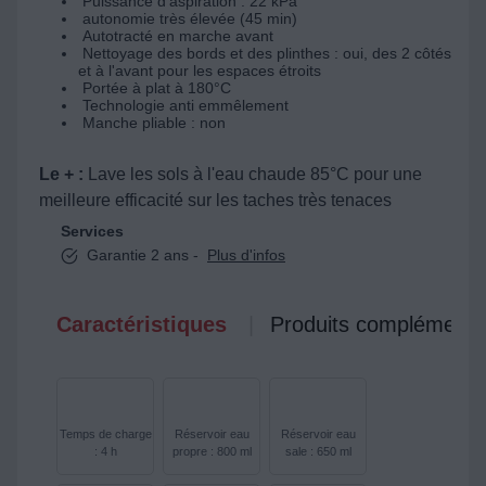
Puissance d'aspiration : 22 kPa
autonomie très élevée (45 min)
Autotracté en marche avant
Nettoyage des bords et des plinthes : oui, des 2 côtés
et à l'avant pour les espaces étroits
Portée à plat à 180°C
Technologie anti emmêlement
Manche pliable : non
Le + :
Lave les sols à l'eau chaude 85°C pour une
meilleure efficacité sur les taches très tenaces
Services
Garantie 2 ans -
Plus d'infos
Caractéristiques
Produits complémenta
Temps de charge
Réservoir eau
Réservoir eau
: 4 h
propre : 800 ml
sale : 650 ml