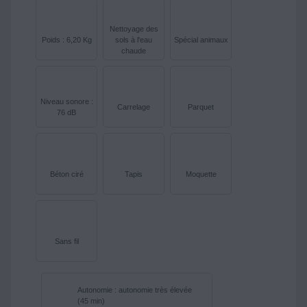
Nettoyage des
Poids : 6,20 Kg
sols à l'eau
Spécial animaux
chaude
Niveau sonore :
Carrelage
Parquet
76 dB
Béton ciré
Tapis
Moquette
Sans fil
Autonomie : autonomie très élevée
(45 min)