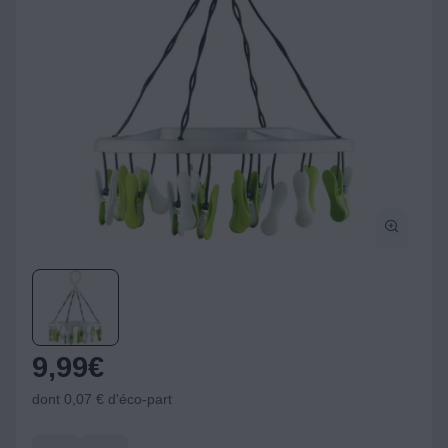
9,99
€
dont 0,07 € d'éco-part