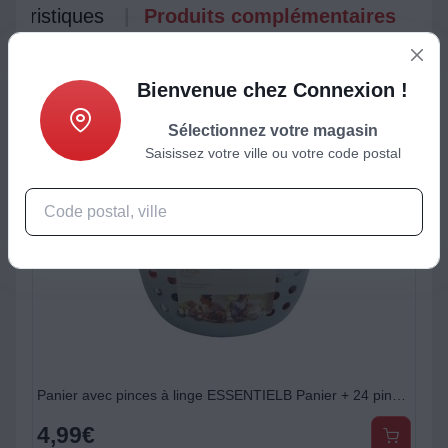
ctéristiques
Produits complémentaires
Bienvenue chez Connexion !
Sélectionnez votre magasin
Saisissez votre ville ou votre code postal
Panier avec pinces à linge ESSENTIELB Panier + 24 pinces rouge et blanc
4,99
€