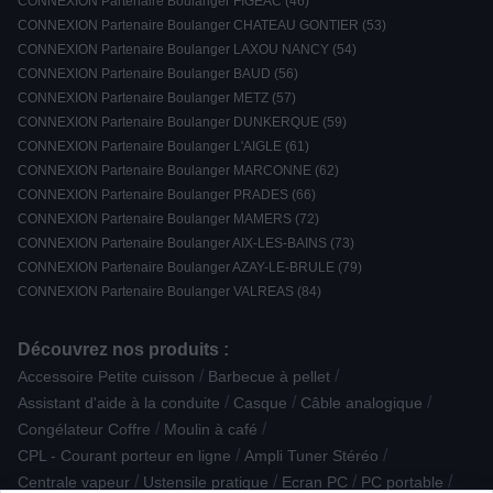
CONNEXION Partenaire Boulanger FIGEAC (46)
CONNEXION Partenaire Boulanger CHATEAU GONTIER (53)
CONNEXION Partenaire Boulanger LAXOU NANCY (54)
CONNEXION Partenaire Boulanger BAUD (56)
CONNEXION Partenaire Boulanger METZ (57)
CONNEXION Partenaire Boulanger DUNKERQUE (59)
CONNEXION Partenaire Boulanger L'AIGLE (61)
CONNEXION Partenaire Boulanger MARCONNE (62)
CONNEXION Partenaire Boulanger PRADES (66)
CONNEXION Partenaire Boulanger MAMERS (72)
CONNEXION Partenaire Boulanger AIX-LES-BAINS (73)
CONNEXION Partenaire Boulanger AZAY-LE-BRULE (79)
CONNEXION Partenaire Boulanger VALREAS (84)
Découvrez nos produits :
/
/
Accessoire Petite cuisson
Barbecue à pellet
/
/
/
Assistant d'aide à la conduite
Casque
Câble analogique
/
/
Congélateur Coffre
Moulin à café
/
/
CPL - Courant porteur en ligne
Ampli Tuner Stéréo
/
/
/
/
Centrale vapeur
Ustensile pratique
Ecran PC
PC portable