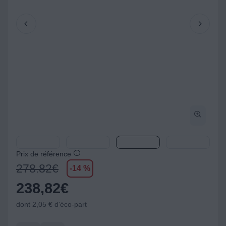
Prix de référence
278.82
€
-14 %
238,82
€
dont 2,05 € d'éco-part