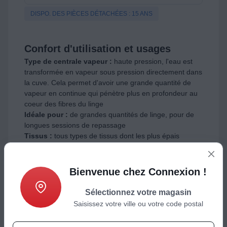
DISPO. DES PIÈCES DÉTACHÉES : 15 ANS
Confort d'utilisation et usages
Type de centrale vapeur :
haute pression, l'eau est
transformée en vapeur sous pression directement dans
la cuve. Cela permet d'avoir une grande quantité de
vapeur en continue qui pénètre plus en profondeur au
coeur des fibres du linge
Idéale pour :
de grandes quantités de linge, pour de
longues sessions de repassage
Tissus :
tous types de tissus dont les plus épais
comme le lin ou le jean
Efficacité :
repassage rapide et sans effort, résultats
professionnels
Bienvenue chez Connexion !
Défroissage vertical :
très efficace, la vapeur
puissante élimine facilement et rapidement les plis
Sélectionnez votre magasin
Saisissez votre ville ou votre code postal