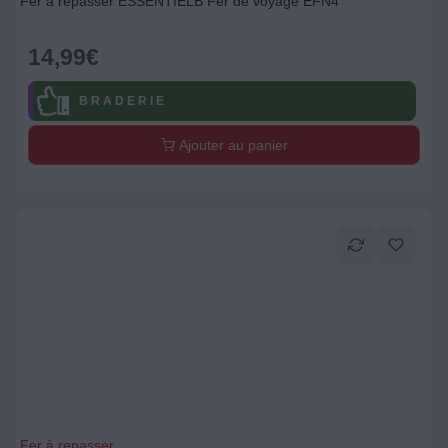
Fer à repasser ESSENTIELB Fer de voyage EFN4
14,99
€
B R A D E R I E
Ajouter au panier
Fer à repasser