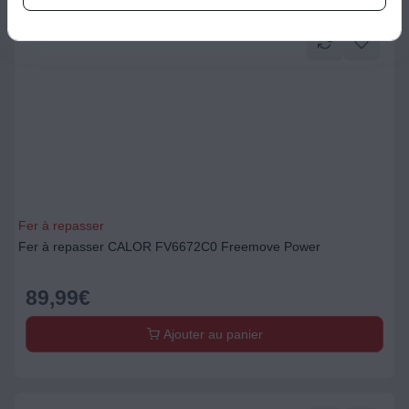
Fer à repasser
Fer à repasser CALOR FV6672C0 Freemove Power
89,99
€
Ajouter au panier