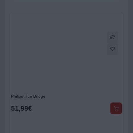
 White&Color Ambiance Flamme
Philips Hue Bridge
51,99
€