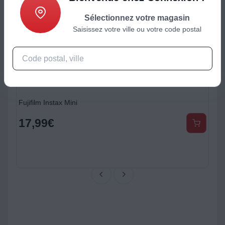
Sélectionnez votre magasin
Saisissez votre ville ou votre code postal
nd zink pour Zoemini x 20
Fujifilm Instax Mini
17,99
€