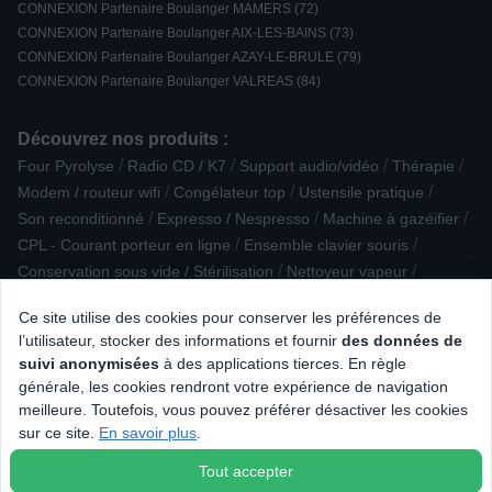
CONNEXION Partenaire Boulanger MAMERS (72)
CONNEXION Partenaire Boulanger AIX-LES-BAINS (73)
CONNEXION Partenaire Boulanger AZAY-LE-BRULE (79)
CONNEXION Partenaire Boulanger VALREAS (84)
Découvrez nos produits :
/
/
/
/
Four Pyrolyse
Radio CD / K7
Support audio/vidéo
Thérapie
/
/
/
Modem / routeur wifi
Congélateur top
Ustensile pratique
/
/
/
Son reconditionné
Expresso / Nespresso
Machine à gazéifier
/
/
CPL - Courant porteur en ligne
Ensemble clavier souris
/
/
Conservation sous vide / Stérilisation
Nettoyeur vapeur
/
Plaque de cuisson aspirante
Ce site utilise des cookies pour conserver les préférences de
/
/
Trancheuse / couteau électrique / ouvre-boîte
Théière
l’utilisateur, stocker des informations et fournir
des données de
/
/
Clavier gamer
Casque sans fil Arceau
suivi anonymisées
à des applications tierces. En règle
/
/
/
Accessoire Hygiène dentaire
Accessoire froid
Batteur
générale, les cookies rendront votre expérience de navigation
/
/
Liseuse numérique
Cuisinière gaz
meilleure. Toutefois, vous pouvez préférer désactiver les cookies
/
Sorbetière / machine à granité
sur ce site.
En savoir plus
.
/
Accessoire Aspirateur / Nettoyeur vapeur
Eclairage connecté
Tout accepter