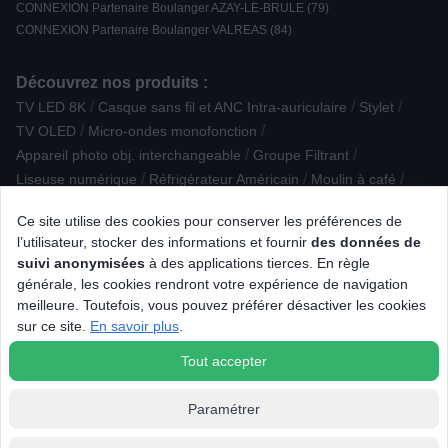
CONNEXION Partenaire Boulanger AZAY-LE-BRULE (79)
CONNEXION Partenaire Boulanger VALREAS (84)
Découvrez nos produits :
/
/
/
TV LED 8K
Casque sans fil et ANC Intra-auriculaire
Stylet
/
/
TV OLED
Micro-ondes monofonction
/
/
Appareil photo obj. interchangeable
Groupe Filtrant
/
/
/
Liseuse numérique
Réfrigérateur Américain
Moulin à café
/
/
/
/
Casque Gamer
Tablette Android
Anti-douleur
TV Mini LED
Ce site utilise des cookies pour conserver les préférences de
/
Plaque de cuisson gaz
l’utilisateur, stocker des informations et fournir
des données de
/
Epilateur, rasoir électrique et tondeuse bikini
suivi anonymisées
à des applications tierces. En règle
/
Trancheuse / couteau électrique / ouvre-boîte
générale, les cookies rendront votre expérience de navigation
/
/
/
Plaque de cuisson aspirante
Four Vapeur
Lave-linge hublot
meilleure. Toutefois, vous pouvez préférer désactiver les cookies
/
/
Univers des pâtes
Barbecue électrique
Piano de cuisson mixte
sur ce site.
En savoir plus
.
/
/
/
Objectif photo
Plancha
Puericulture
Tout accepter
Paramétrer