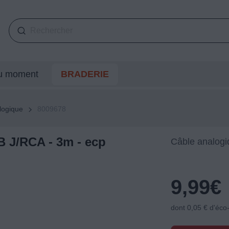
du moment
BRADERIE
logique
8009678
 J/RCA - 3m - ecp
Câble analogi
9,99
€
dont 0,05 € d'éco