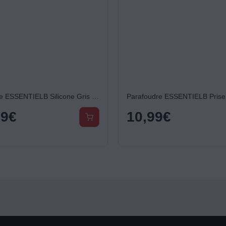
Multiprise ESSENTIELB Silicone Gris 5 X 16A avec interrupteur
Parafoudre ESSENTIELB Prise
99
€
10,99
€