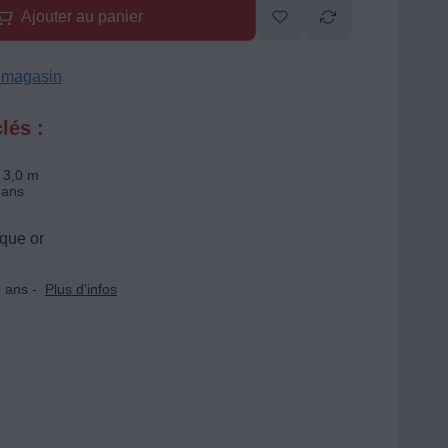
Ajouter au panier
n magasin
lés :
 3,0 m
 ans
que or
 ans -
Plus d'infos