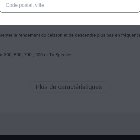
 gagner en puissance et en dynamique grâce à un filtre et un amplificat
gmenter le rendement du caisson et de descendre plus bas en fréquenc
r 300, 500, 700 , 900 et Tv Speaker