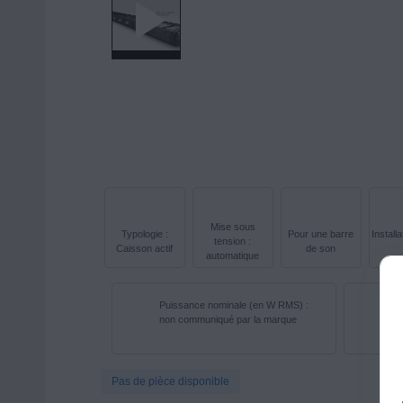
Mise sous
Typologie :
Pour une barre
Install
tension :
Caisson actif
de son
automatique
Puissance nominale (en W RMS) :
Ré
non communiqué par la marque
co
Pas de pièce disponible