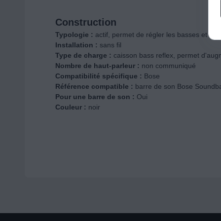
Construction
Typologie :
actif, permet de régler les basses et de
Installation :
sans fil
Type de charge :
caisson bass reflex, permet d'au
Nombre de haut-parleur :
non communiqué
Compatibilité spécifique :
Bose
Référence compatible :
barre de son Bose Soundba
Pour une barre de son :
Oui
Couleur :
noir