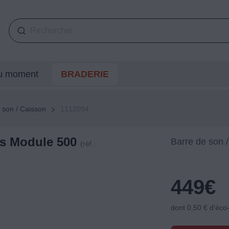
du moment
BRADERIE
 son / Caisson
1112094
s Module 500
Barre de son 
(réf :
449
€
dont 0,50 € d'éco