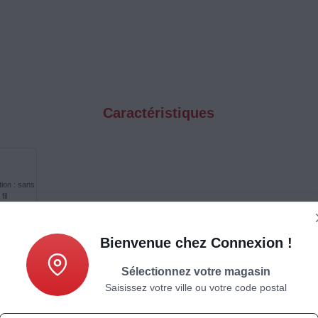
Caractéristiques
ation : sans
fil
Bienvenue chez Connexion !
ponse en fréquence : Non
Nombre de haut-parleur : non
mmuniquée
communiqué
Sélectionnez votre magasin
Saisissez votre ville ou votre code postal