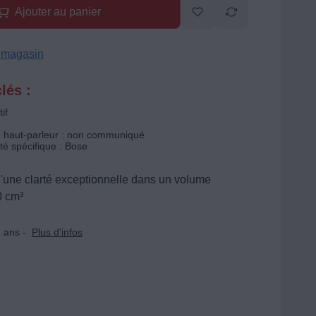
Ajouter au panier
n magasin
lés :
if
 haut-parleur : non communiqué
té spécifique : Bose
'une clarté exceptionnelle dans un volume
0 cm³
 ans -
Plus d'infos