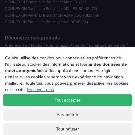
CONNEXION Partenaire Boulanger MAMERS (72)
CONNEXION Partenaire Boulanger AIX-LES-BAINS (73)
CONNEXION Partenaire Boulanger AZAY-LE-BRULE (79)
CONNEXION Partenaire Boulanger VALREAS (84)
Découvrez nos produits :
/
/
/
Antenne TV / Radio
Four à pizza / fumoir
Eclairage connecté
/
/
/
/
Appareil photo reflex
Congélateur armoire
Playstation
Stylet
Ce site utilise des cookies pour conserver les préférences de
/
/
/
PC portable
Barbecue à gaz
Barbecue à pellet
l’utilisateur, stocker des informations et fournir
des données de
/
/
Barbecue électrique
Housse / Coque / Protection d'écran
suivi anonymisées
à des applications tierces. En règle
/
/
/
Hotte Classique
Câble numerique
Enceinte centrale
générale, les cookies rendront votre expérience de navigation
/
/
Accessoire Aspirateur / Nettoyeur vapeur
Lave-vitre
meilleure. Toutefois, vous pouvez préférer désactiver les cookies
/
/
/
Four Catalyse
Univers des pâtes
Divers
sur ce site.
En savoir plus
.
/
Imprimante multifonction laser
Connectique multimedia
Tout accepter
Paramétrer
Tout refuser
© 2026 Tous droits réservés Connexion.fr