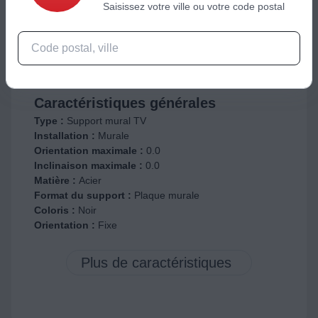
Saisissez votre ville ou votre code postal
Télécharger la fiche produit
Pas de pièce disponible
Caractéristiques générales
Type :
Support mural TV
Installation :
Murale
Orientation maximale :
0.0
Inclinaison maximale :
0.0
Matière :
Acier
Format du support :
Plaque murale
Coloris :
Noir
Orientation :
Fixe