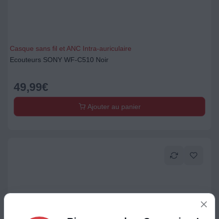
Casque sans fil et ANC Intra-auriculaire
Ecouteurs SONY WF-C510 Noir
49,99
€
Ajouter au panier