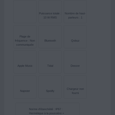
Puissance totale :
Nombre de haut-
10 W RMS
parleurs : 1
Plage de
fréquence : Non
Bluetooth
Qobuz
communiquée
Apple Music
Tidal
Deezer
Chargeur non
Napster
Spotify
fourni
Norme d'étanchéité : IP67 :
Hermétique à la poussière +