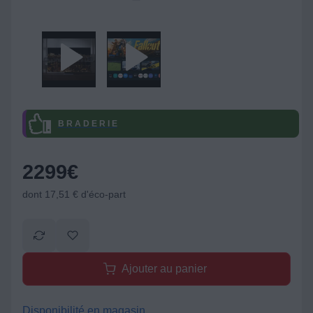
B R A D E R I E
2299
€
dont 17,51 € d'éco-part
Ajouter au panier
Disponibilité en magasin