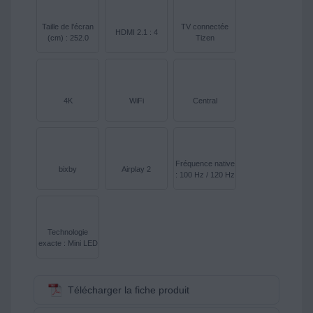
Taille de l'écran
TV connectée
HDMI 2.1 : 4
(cm) : 252.0
Tizen
4K
WiFi
Central
Fréquence native
bixby
Airplay 2
: 100 Hz / 120 Hz
Technologie
exacte : Mini LED
Télécharger la fiche produit