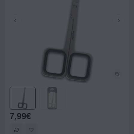
7,99
€