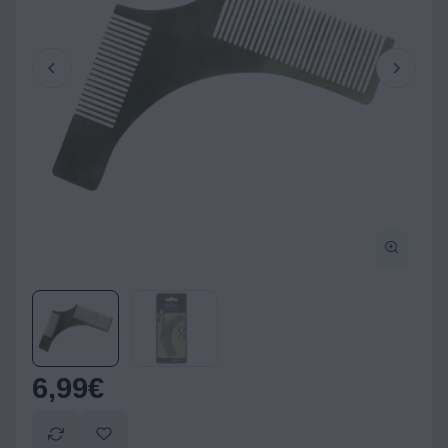
6,99
€