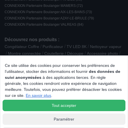
CONNEXION Partenaire Boulanger MAMERS (72)
CONNEXION Partenaire Boulanger AIX-LES-BAINS (73)
CONNEXION Partenaire Boulanger AZAY-LE-BRULE (79)
CONNEXION Partenaire Boulanger VALREAS (84)
Découvrez nos produits :
/
/
/
Congélateur Coffre
Purificateur
TV LED 8K
Nettoyeur vapeur
/
/
/
/
Montre connectée
Coutellerie / Découpe
Accessoire photo
/
/
Balance de cuisine
Lave-vaisselle posable
Ce site utilise des cookies pour conserver les préférences de
/
/
Lave-vaisselle encastrable
Accessoire Eau / boisson
l’utilisateur, stocker des informations et fournir
des données de
/
/
Accessoire Petite cuisson
Support / Chargeur / Autre
suivi anonymisées
à des applications tierces. En règle
/
/
Sèche-linge à pompe à chaleur
Piano de cuisson mixte
générale, les cookies rendront votre expérience de navigation
/
/
/
Robot cuiseur
Four Vapeur
Petit appareil de fête
meilleure. Toutefois, vous pouvez préférer désactiver les cookies
/
/
/
Smartphone IOS
Plat / Terrine / Moule
Cuisinière mixte
sur ce site.
En savoir plus
.
/
/
Connectique audio
TV LED UHD / 4K
Mobilité électrique
Tout accepter
Paramétrer