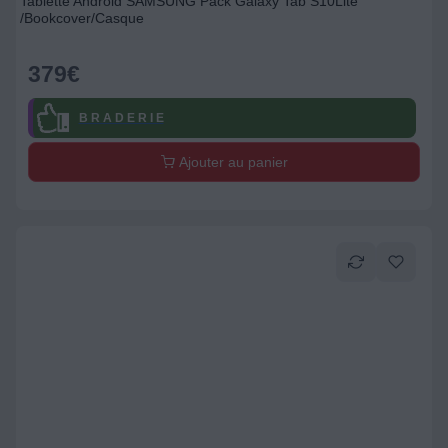
Tablette Android SAMSUNG Pack Galaxy Tab S10Lite
/Bookcover/Casque
379
€
B R A D E R I E
Ajouter au panier