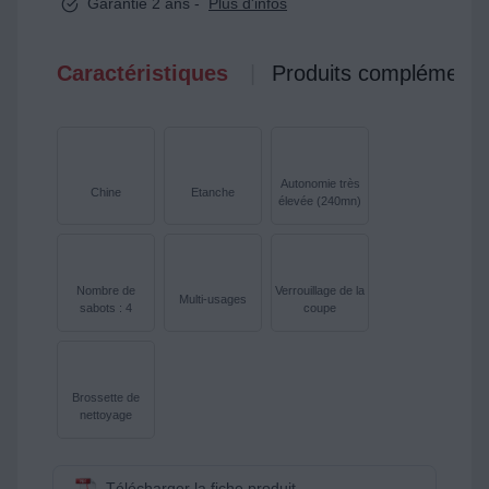
Garantie 2 ans -
Plus d'infos
Caractéristiques
Produits complémenta
Autonomie très
Chine
Etanche
élevée (240mn)
Nombre de
Verrouillage de la
Multi-usages
sabots : 4
coupe
Brossette de
nettoyage
Télécharger la fiche produit