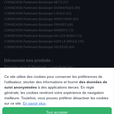
CONNEXION Partenaire Boulanger METZ (57)
CONNEXION Partenaire Boulanger DUNKERQUE (59)
CONNEXION Partenaire Boulanger L'AIGLE (61)
CONNEXION Partenaire Boulanger MARCONNE (62)
CONNEXION Partenaire Boulanger PRADES (66)
CONNEXION Partenaire Boulanger MAMERS (72)
CONNEXION Partenaire Boulanger AIX-LES-BAINS (73)
CONNEXION Partenaire Boulanger AZAY-LE-BRULE (79)
CONNEXION Partenaire Boulanger VALREAS (84)
Découvrez nos produits :
/
/
Enceinte sans fil Bluetooth
Lave-linge top
/
/
/
Sorbetière / machine à granité
Nettoyeur
Hotte Classique
Ce site utilise des cookies pour conserver les préférences de
/
/
Plaque de cuisson gaz
Bracelet pour montre
l’utilisateur, stocker des informations et fournir
des données de
/
/
/
/
Enceinte intelligente
TV LED
Eclairage connecté
Grille-pain
suivi anonymisées
à des applications tierces. En règle
/
/
Accessoire pour portable
Enceinte Encastrable
Clavier gamer
générale, les cookies rendront votre expérience de navigation
/
/
/
/
Liseuse numérique
Moulin à épices
Réfrigérateur 2 portes
meilleure. Toutefois, vous pouvez préférer désactiver les cookies
/
/
/
Micro-ondes encastrable
Four Gaz
Son reconditionné
sur ce site.
En savoir plus
.
Théière
Tout accepter