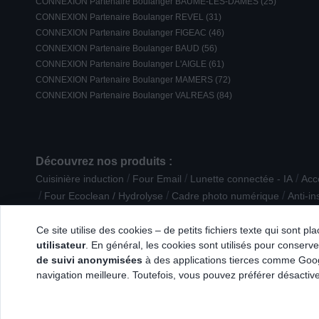
CONNEXION Partenaire Boulanger BAUME-LES-DAMES (25)
CONNEXION Partenaire Boulanger REVEL (31)
CONNEXION Partenaire Boulanger FIGEAC (46)
CONNEXION Partenaire Boulanger BAUD (56)
CONNEXION Partenaire Boulanger L'AIGLE (61)
CONNEXION Partenaire Boulanger MAMERS (72)
CONNEXION Partenaire Boulanger VALREAS (84)
Découvrez nos produits :
/
/
/
Cuisinière induction
Four Email
Lunette connectée - IA
Acc
/
/
/
Four Ecoclean / Hydrolyse
Cadre photo numérique
Anti-in
/
/
Expresso / Nespresso
Machine à pain
Livre / Coffret
Ce site utilise des cookies – de petits fichiers texte qui sont p
utilisateur
. En général, les cookies sont utilisés pour conserver
de suivi anonymisées
à des applications tierces comme Googl
navigation meilleure. Toutefois, vous pouvez préférer désactive
© 2026 Tous droits réservés Connexion.fr