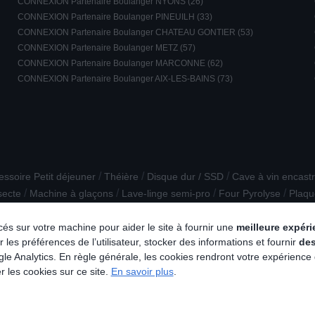
CONNEXION Partenaire Boulanger NYONS (26)
CONNEXION Partenaire Boulanger PINEUILH (33)
CONNEXION Partenaire Boulanger CHATEAU GONTIER (53)
CONNEXION Partenaire Boulanger METZ (57)
CONNEXION Partenaire Boulanger MARCONNE (62)
CONNEXION Partenaire Boulanger AIX-LES-BAINS (73)
/
/
/
essoire Petit déjeuner
Théière
Disque dur / SSD
Cave à vin encast
/
/
/
/
secte
Machine à glaçons
Lave-linge semi-pro
Four Pyrolyse
Plaqu
lacés sur votre machine pour aider le site à fournir une
meilleure expér
 les préférences de l’utilisateur, stocker des informations et fournir
de
e Analytics. En règle générale, les cookies rendront votre expérience
r les cookies sur ce site.
En savoir plus
.