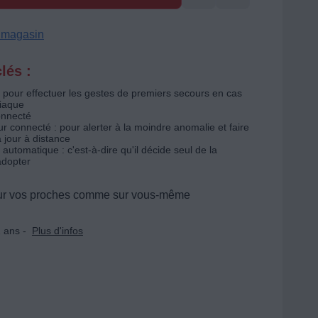
n magasin
lés :
pour effectuer les gestes de premiers secours en cas
diaque
onnecté
eur connecté : pour alerter à la moindre anomalie et faire
 jour à distance
 automatique : c'est-à-dire qu'il décide seul de la
adopter
sur vos proches comme sur vous-même
 ans -
Plus d'infos