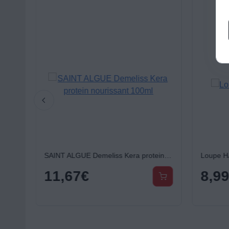
Masque visage BIODANCE Bio?Collagen Real Deep Mask
SAINT ALGUE Demeliss Kera protein nourissant 100ml
Loupe H
11,67
€
8,9