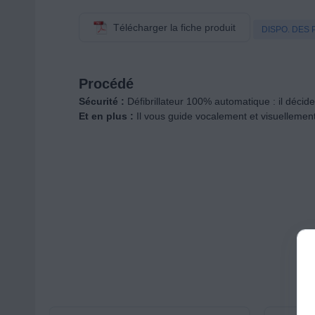
Télécharger la fiche produit
DISPO. DES 
Procédé
Sécurité :
Défibrillateur 100% automatique : il décid
Et en plus :
Il vous guide vocalement et visuellemen