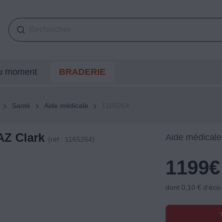
du moment
BRADERIE
Santé
Aide médicale
1165264
EAZ Clark
Aide médicale
(réf : 1165264)
1199
€
dont 0,10 € d'éco