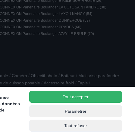
CONNEXION Partenaire Boulanger ETOILE-SUR-RHONE (26)
CONNEXION Partenaire Boulanger LA COTE SAINT ANDRE (38)
CONNEXION Partenaire Boulanger LAXOU NANCY (54)
CONNEXION Partenaire Boulanger DUNKERQUE (59)
CONNEXION Partenaire Boulanger PRADES (66)
CONNEXION Partenaire Boulanger AZAY-LE-BRULE (79)
/
/
/
/
rable
Caméra
Objectif photo
Batteur
Multiprise parafoudre
/
/
/
e de cuisson posable
Accessoire froid
Tapis
Tout accepter
ience
s données
 de
Paramétrer
Tout refuser