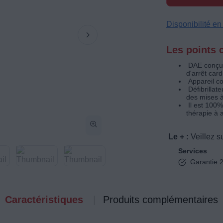
Disponibilité e
Les points c
DAE conçu 
d'arrêt car
Appareil c
Défibrillat
des mises à
Il est 100%
thérapie à 
Le + :
Veillez 
Services
Garantie 2
Caractéristiques
Produits complémentaires