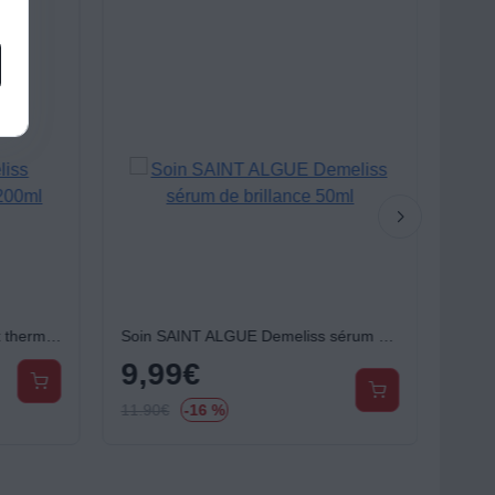
SAINT ALGUE Demeliss lissant thermoprotecteur 200ml
Soin SAINT ALGUE Demeliss sérum de brillance 50ml
9,99
€
11.90
€
-16 %