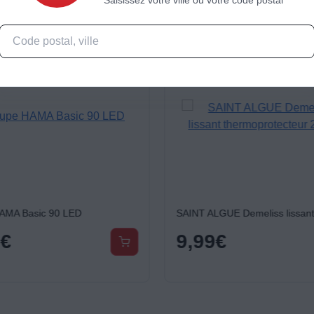
AMA Basic 90 LED
9
€
9,99
€