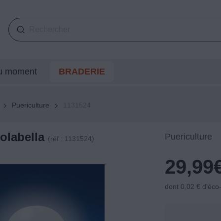
du moment
BRADERIE
Puericulture
1131524
olabella
Puericulture
(réf : 1131524)
29,99
dont 0,02 € d'éco