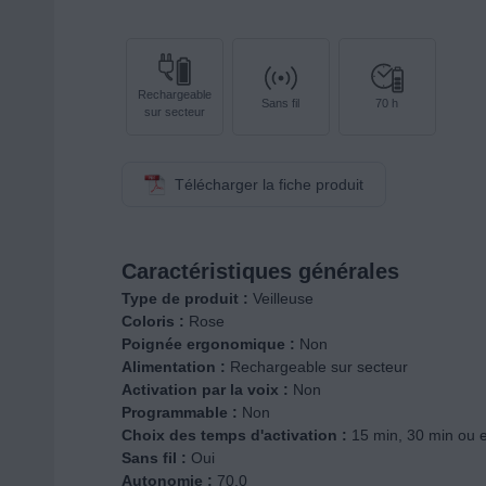
Rechargeable
Sans fil
70 h
sur secteur
Télécharger la fiche produit
Caractéristiques générales
Type de produit :
Veilleuse
Coloris :
Rose
Poignée ergonomique :
Non
Alimentation :
Rechargeable sur secteur
Activation par la voix :
Non
Programmable :
Non
Choix des temps d'activation :
15 min, 30 min ou 
Sans fil :
Oui
Autonomie :
70.0