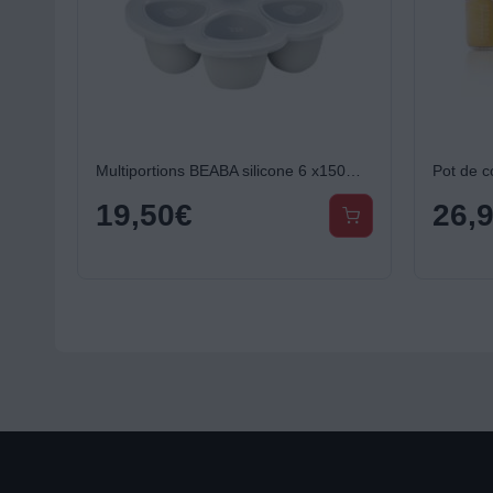
Multiportions BEABA silicone 6 x150ml light mist
19,50
€
26,