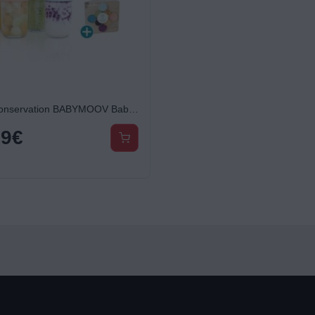
Pot de conservation BABYMOOV Babybols en verre Lot de 8
99
€