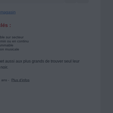
n magasin
lés :
le sur secteur
 min ou en continu
ammable
ion musicale
et aussi aux plus grands de trouver seul leur
noir.
 ans -
Plus d'infos